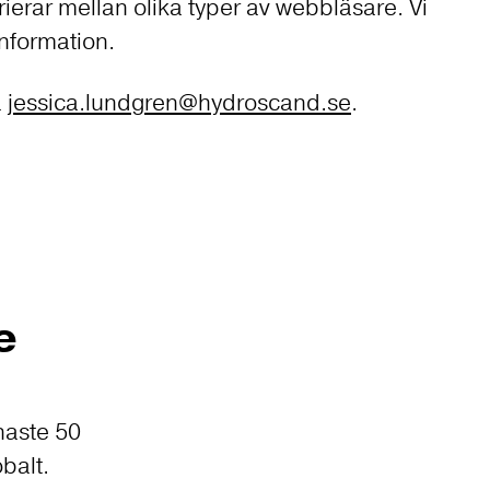
erar mellan olika typer av webbläsare. Vi
information.
å
jessica.lundgren@hydroscand.se
.
e
naste 50
balt.