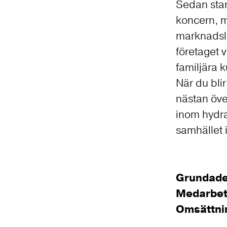
Sedan start
koncern, m
marknadsl
företaget v
familjära k
När du blir
nästan öve
inom hydra
samhället 
Grundad
Medarbe
Omsättn