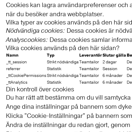
Cookies kan lagra användarpreferenser och ann
när du besöker andra webbplatser.
Vilka typer av cookies används på den här si
Nödvändiga cookies:
Dessa cookies är nödvän
Analyscookies:
Dessa cookies samlar informat
Vilka cookies används på den här sidan?
Namn
Typ
Leverantör
Slutar gälla
Be
_tt_session
Strikt nödvändiga
Teamtailor
2 dagar
De
referrer
Statistik
Teamtailor
Session
De
_ttCookiePermissions
Strikt nödvändiga
Teamtailor
6 månader
De
_ttAnalytics
Statistik
Teamtailor
6 månader
De
Din kontroll över cookies
Du har rätt att bestämma om du vill samtycka
Ange dina inställningar på bannern som dyke
Klicka "Cookie-Inställningar" på bannern som 
Ändra de inställningar du redan gjort, genom a