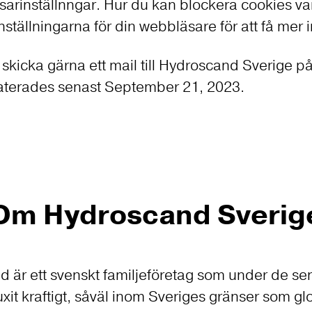
rinställnngar. Hur du kan blockera cookies vari
tällningarna för din webbläsare för att få mer 
skicka gärna ett mail till Hydroscand Sverige p
daterades senast September 21, 2023.
Om Hydroscand Sverig
 är ett svenskt familjeföretag som under de se
xit kraftigt, såväl inom Sveriges gränser som glo