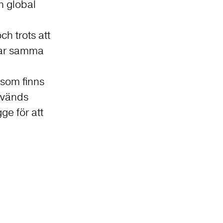
en global
 trots att
 kvar samma
 som finns
nvänds
ge för att